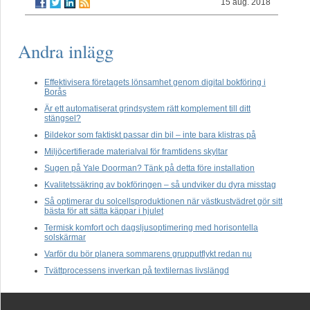
15 aug. 2018
Andra inlägg
Effektivisera företagets lönsamhet genom digital bokföring i
Borås
Är ett automatiserat grindsystem rätt komplement till ditt
stängsel?
Bildekor som faktiskt passar din bil – inte bara klistras på
Miljöcertifierade materialval för framtidens skyltar
Sugen på Yale Doorman? Tänk på detta före installation
Kvalitetssäkring av bokföringen – så undviker du dyra misstag
Så optimerar du solcellsproduktionen när västkustvädret gör sitt
bästa för att sätta käppar i hjulet
Termisk komfort och dagsljusoptimering med horisontella
solskärmar
Varför du bör planera sommarens grupputflykt redan nu
Tvättprocessens inverkan på textilernas livslängd