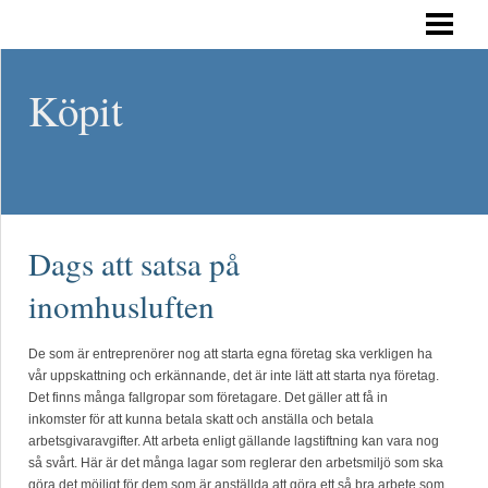
HEM
Köpit
Dags att satsa på
inomhusluften
De som är entreprenörer nog att starta egna företag ska verkligen ha
vår uppskattning och erkännande, det är inte lätt att starta nya företag.
Det finns många fallgropar som företagare. Det gäller att få in
inkomster för att kunna betala skatt och anställa och betala
arbetsgivaravgifter. Att arbeta enligt gällande lagstiftning kan vara nog
så svårt. Här är det många lagar som reglerar den arbetsmiljö som ska
göra det möjligt för dem som är anställda att göra ett så bra arbete som