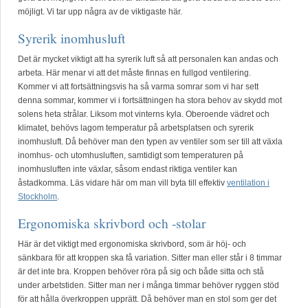
möjligt. Vi tar upp några av de viktigaste här.
Syrerik inomhusluft
Det är mycket viktigt att ha syrerik luft så att personalen kan andas och
arbeta. Här menar vi att det måste finnas en fullgod ventilering.
Kommer vi att fortsättningsvis ha så varma somrar som vi har sett
denna sommar, kommer vi i fortsättningen ha stora behov av skydd mot
solens heta strålar. Liksom mot vinterns kyla. Oberoende vädret och
klimatet, behövs lagom temperatur på arbetsplatsen och syrerik
inomhusluft. Då behöver man den typen av ventiler som ser till att växla
inomhus- och utomhusluften, samtidigt som temperaturen på
inomhusluften inte växlar, såsom endast riktiga ventiler kan
åstadkomma. Läs vidare här om man vill byta till effektiv
ventilation i
Stockholm
.
Ergonomiska skrivbord och -stolar
Här är det viktigt med ergonomiska skrivbord, som är höj- och
sänkbara för att kroppen ska få variation. Sitter man eller står i 8 timmar
är det inte bra. Kroppen behöver röra på sig och både sitta och stå
under arbetstiden. Sitter man ner i många timmar behöver ryggen stöd
för att hålla överkroppen upprätt. Då behöver man en stol som ger det