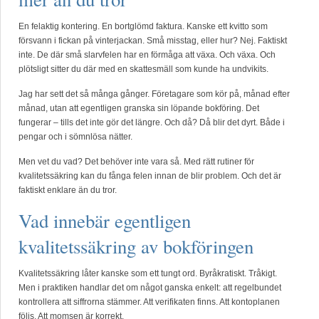
En felaktig kontering. En bortglömd faktura. Kanske ett kvitto som
försvann i fickan på vinterjackan. Små misstag, eller hur? Nej. Faktiskt
inte. De där små slarvfelen har en förmåga att växa. Och växa. Och
plötsligt sitter du där med en skattesmäll som kunde ha undvikits.
Jag har sett det så många gånger. Företagare som kör på, månad efter
månad, utan att egentligen granska sin löpande bokföring. Det
fungerar – tills det inte gör det längre. Och då? Då blir det dyrt. Både i
pengar och i sömnlösa nätter.
Men vet du vad? Det behöver inte vara så. Med rätt rutiner för
kvalitetssäkring kan du fånga felen innan de blir problem. Och det är
faktiskt enklare än du tror.
Vad innebär egentligen
kvalitetssäkring av bokföringen
Kvalitetssäkring låter kanske som ett tungt ord. Byråkratiskt. Tråkigt.
Men i praktiken handlar det om något ganska enkelt: att regelbundet
kontrollera att siffrorna stämmer. Att verifikaten finns. Att kontoplanen
följs. Att momsen är korrekt.