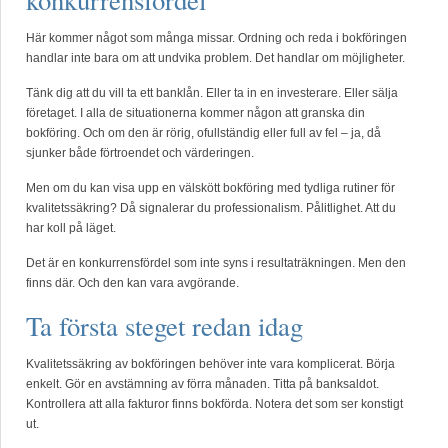
konkurrensfördel
Här kommer något som många missar. Ordning och reda i bokföringen
handlar inte bara om att undvika problem. Det handlar om möjligheter.
Tänk dig att du vill ta ett banklån. Eller ta in en investerare. Eller sälja
företaget. I alla de situationerna kommer någon att granska din
bokföring. Och om den är rörig, ofullständig eller full av fel – ja, då
sjunker både förtroendet och värderingen.
Men om du kan visa upp en välskött bokföring med tydliga rutiner för
kvalitetssäkring? Då signalerar du professionalism. Pålitlighet. Att du
har koll på läget.
Det är en konkurrensfördel som inte syns i resultaträkningen. Men den
finns där. Och den kan vara avgörande.
Ta första steget redan idag
Kvalitetssäkring av bokföringen behöver inte vara komplicerat. Börja
enkelt. Gör en avstämning av förra månaden. Titta på banksaldot.
Kontrollera att alla fakturor finns bokförda. Notera det som ser konstigt
ut.