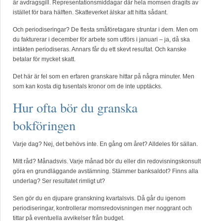
är avdragsgill. Representationsmiddagar där hela momsen dragits av
istället för bara hälften. Skatteverket älskar att hitta sådant.
Och periodiseringar? De flesta småföretagare struntar i dem. Men om
du fakturerar i december för arbete som utförs i januari – ja, då ska
intäkten periodiseras. Annars får du ett skevt resultat. Och kanske
betalar för mycket skatt.
Det här är fel som en erfaren granskare hittar på några minuter. Men
som kan kosta dig tusentals kronor om de inte upptäcks.
Hur ofta bör du granska
bokföringen
Varje dag? Nej, det behövs inte. En gång om året? Alldeles för sällan.
Mitt råd? Månadsvis. Varje månad bör du eller din redovisningskonsult
göra en grundläggande avstämning. Stämmer banksaldot? Finns alla
underlag? Ser resultatet rimligt ut?
Sen gör du en djupare granskning kvartalsvis. Då går du igenom
periodiseringar, kontrollerar momsredovisningen mer noggrant och
tittar på eventuella avvikelser från budget.