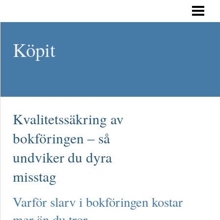
HEM
Köpit
Kvalitetssäkring av
bokföringen – så
undviker du dyra
misstag
Varför slarv i bokföringen kostar
mer än du tror