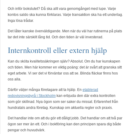
Och inför bokslutet? Då ska allt vara genomgånget med lupe. Varje
kontos saldo ska kunna förklaras. Varje transaktion ska ha ett underlag.
Inga lösa trådar.
Det låter kanske överväldigande. Men när du väl har rutinerna på plats
tar det inte särskilt lång tid. Och den tiden är väl investerad.
Internkontroll eller extern hjälp
Kan du sköta kvalitetssäkringen själv? Absolut. Om du har kunskapen
och tiden. Men här kommer en viktig poäng: det är svårt att granska sitt
eget arbete. Vi ser det vi förväntar oss att se. Blinda fläckar finns hos
oss alla.
Därför väljer många företagare att ta hjälp. En
etablerad
redovisningsbyrå i Stockholm
kan erbjuda den där extra kontrollen
som gör skillnad. Nya ögon som ser saker du missat. Erfarenhet från
hundratals andra företag. Kunskap om aktuella regler och praxis.
Det handlar inte om att du gör ett dåligt jobb. Det handlar om att två par
ögon ser mer än ett. Och i bokföring kan den principen spara dig både
pengar och huvudvärk.