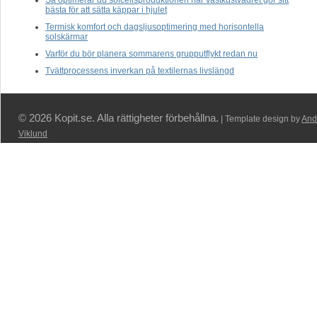
Så optimerar du solcellsproduktionen när västkustvädret gör sitt
bästa för att sätta käppar i hjulet
Termisk komfort och dagsljusoptimering med horisontella
solskärmar
Varför du bör planera sommarens grupputflykt redan nu
Tvättprocessens inverkan på textilernas livslängd
© 2026 Kopit.se. Alla rättigheter förbehållna.
| Template design by
And
Viklund