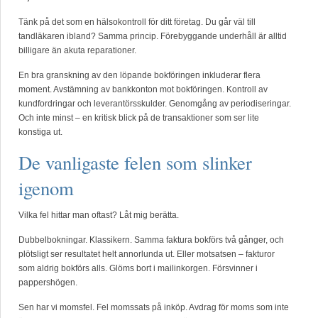
Tänk på det som en hälsokontroll för ditt företag. Du går väl till
tandläkaren ibland? Samma princip. Förebyggande underhåll är alltid
billigare än akuta reparationer.
En bra granskning av den löpande bokföringen inkluderar flera
moment. Avstämning av bankkonton mot bokföringen. Kontroll av
kundfordringar och leverantörsskulder. Genomgång av periodiseringar.
Och inte minst – en kritisk blick på de transaktioner som ser lite
konstiga ut.
De vanligaste felen som slinker
igenom
Vilka fel hittar man oftast? Låt mig berätta.
Dubbelbokningar. Klassikern. Samma faktura bokförs två gånger, och
plötsligt ser resultatet helt annorlunda ut. Eller motsatsen – fakturor
som aldrig bokförs alls. Glöms bort i mailinkorgen. Försvinner i
pappershögen.
Sen har vi momsfel. Fel momssats på inköp. Avdrag för moms som inte