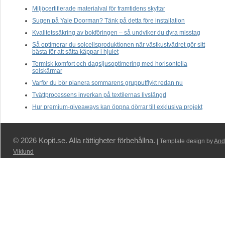
Miljöcertifierade materialval för framtidens skyltar
Sugen på Yale Doorman? Tänk på detta före installation
Kvalitetssäkring av bokföringen – så undviker du dyra misstag
Så optimerar du solcellsproduktionen när västkustvädret gör sitt
bästa för att sätta käppar i hjulet
Termisk komfort och dagsljusoptimering med horisontella
solskärmar
Varför du bör planera sommarens grupputflykt redan nu
Tvättprocessens inverkan på textilernas livslängd
Hur premium-giveaways kan öppna dörrar till exklusiva projekt
© 2026 Kopit.se. Alla rättigheter förbehållna.
| Template design by
And
Viklund