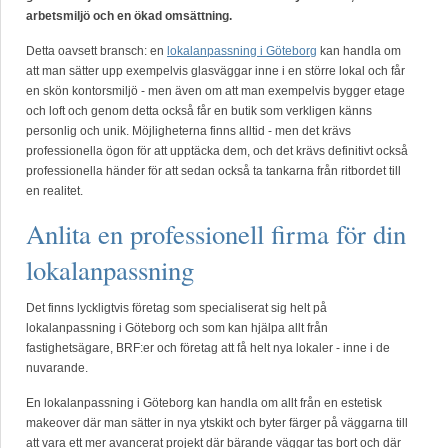
arbetsmiljö och en ökad omsättning.
Detta oavsett bransch: en
lokalanpassning i Göteborg
kan handla om
att man sätter upp exempelvis glasväggar inne i en större lokal och får
en skön kontorsmiljö - men även om att man exempelvis bygger etage
och loft och genom detta också får en butik som verkligen känns
personlig och unik. Möjligheterna finns alltid - men det krävs
professionella ögon för att upptäcka dem, och det krävs definitivt också
professionella händer för att sedan också ta tankarna från ritbordet till
en realitet.
Anlita en professionell firma för din
lokalanpassning
Det finns lyckligtvis företag som specialiserat sig helt på
lokalanpassning i Göteborg och som kan hjälpa allt från
fastighetsägare, BRF:er och företag att få helt nya lokaler - inne i de
nuvarande.
En lokalanpassning i Göteborg kan handla om allt från en estetisk
makeover där man sätter in nya ytskikt och byter färger på väggarna till
att vara ett mer avancerat projekt där bärande väggar tas bort och där