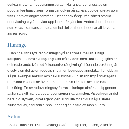
verksamheter än redovisningsbyråer. Här använder vi oss av en
populär karttjänst, som normalt är duktig på att visa upp de företag som
finns inom ett angivet område. Det är dock långt ifrån säkert att alla
redovisningsbyråer dyker upp i den här tjänsten. Ändock bör utbudet
som visas i karttjänsten säga en hel del om hur utbudet är att förvänta
sig på riktigt.
Haninge
I Haninge finns fyra redovisningsbyråer att välja mellan. Enligt
karttjänstens beskrivningar sysslar två av dem med ”bokföringstjänster”
och resterande två med ”ekonomisk rådgivning”. Löpande bokföring är
givetvis en del av en redovisning, men begreppet innefattar fler jobb än
så (till exempel bokslut och deklarationer). En snabb titt på företagens
hemsidor visar att de även erbjuder dessa tjänster, och inte bara
bokföring. En av redovisningsbyråerna i Haninge utmärker sig genom
att ha särskilt många goda recensioner i karttjänsten. Visserligen är det
bara nio stycken, vilket egentligen är för lite för att dra några större
slutsatser av, eftersom tunna underlag är lättare att manipulera.
Solna
I Solna finns runt 15 redovisningsbyråer enligt karttjänsten, vilket är