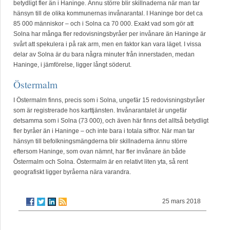
betydligt fler än i Haninge. Ännu större blir skillnaderna när man tar
hänsyn till de olika kommunernas invånarantal. I Haninge bor det ca
85 000 människor – och i Solna ca 70 000. Exakt vad som gör att
Solna har många fler redovisningsbyråer per invånare än Haninge är
svårt att spekulera i på rak arm, men en faktor kan vara läget. I vissa
delar av Solna är du bara några minuter från innerstaden, medan
Haninge, i jämförelse, ligger långt söderut.
Östermalm
I Östermalm finns, precis som i Solna, ungefär 15 redovisningsbyråer
som är registrerade hos karttjänsten. Invånarantalet är ungefär
detsamma som i Solna (73 000), och även här finns det alltså betydligt
fler byråer än i Haninge – och inte bara i totala siffror. När man tar
hänsyn till befolkningsmängderna blir skillnaderna ännu större
eftersom Haninge, som ovan nämnt, har fler invånare än både
Östermalm och Solna. Östermalm är en relativt liten yta, så rent
geografiskt ligger byråerna nära varandra.
25 mars 2018