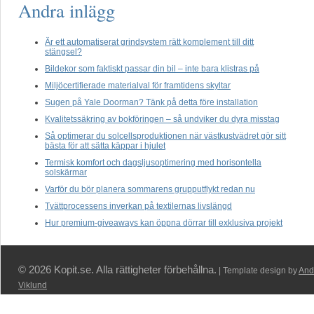
Andra inlägg
Är ett automatiserat grindsystem rätt komplement till ditt
stängsel?
Bildekor som faktiskt passar din bil – inte bara klistras på
Miljöcertifierade materialval för framtidens skyltar
Sugen på Yale Doorman? Tänk på detta före installation
Kvalitetssäkring av bokföringen – så undviker du dyra misstag
Så optimerar du solcellsproduktionen när västkustvädret gör sitt
bästa för att sätta käppar i hjulet
Termisk komfort och dagsljusoptimering med horisontella
solskärmar
Varför du bör planera sommarens grupputflykt redan nu
Tvättprocessens inverkan på textilernas livslängd
Hur premium-giveaways kan öppna dörrar till exklusiva projekt
© 2026 Kopit.se. Alla rättigheter förbehållna.
| Template design by
And
Viklund