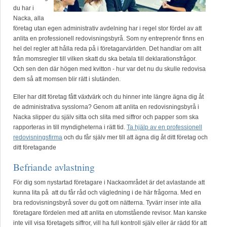
du har i
Nacka, alla
företag utan egen administrativ avdelning har i regel stor fördel av att
anlita en professionell redovisningsbyrå. Som ny entreprenör finns en
hel del regler att hålla reda på i företagarvärlden. Det handlar om allt
från momsregler till vilken skatt du ska betala till deklarationsfrågor.
Och sen den där högen med kvitton - hur var det nu du skulle redovisa
dem så att momsen blir rätt i slutänden.
Eller har ditt företag fått växtvärk och du hinner inte längre ägna dig åt
de administrativa sysslorna? Genom att anlita en redovisningsbyrå i
Nacka slipper du själv sitta och slita med siffror och papper som ska
rapporteras in till myndigheterna i rätt tid.
Ta hjälp av en professionell
redovisningsfirma
och du får själv mer till att ägna dig åt ditt företag och
ditt företagande
Befriande avlastning
För dig som nystartad företagare i Nackaområdet är det avlastande att
kunna lita på att du får råd och vägledning i de här frågorna. Med en
bra redovisningsbyrå sover du gott om nätterna. Tyvärr inser inte alla
företagare fördelen med att anlita en utomstående revisor. Man kanske
inte vill visa företagets siffror, vill ha full kontroll själv eller är rädd för att