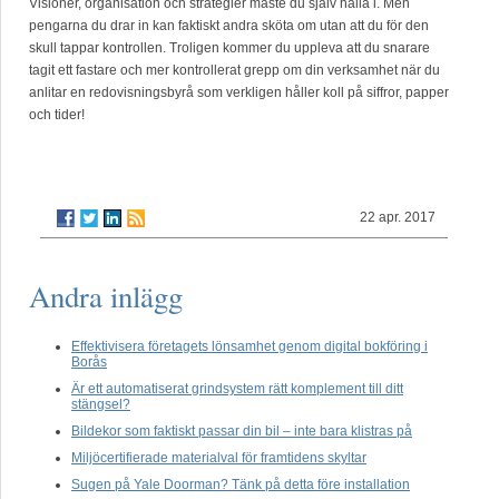
Visioner, organisation och strategier måste du själv hålla i. Men
pengarna du drar in kan faktiskt andra sköta om utan att du för den
skull tappar kontrollen. Troligen kommer du uppleva att du snarare
tagit ett fastare och mer kontrollerat grepp om din verksamhet när du
anlitar en redovisningsbyrå som verkligen håller koll på siffror, papper
och tider!
22 apr. 2017
Andra inlägg
Effektivisera företagets lönsamhet genom digital bokföring i
Borås
Är ett automatiserat grindsystem rätt komplement till ditt
stängsel?
Bildekor som faktiskt passar din bil – inte bara klistras på
Miljöcertifierade materialval för framtidens skyltar
Sugen på Yale Doorman? Tänk på detta före installation