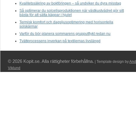
Kvalitetssäkring av bokföringen – så undviker du dyra misstag
Så optimerar du solcellsproduktionen när västkustvädret gör sitt
bästa för att sätta käppar i hjulet
Termisk komfort och dagsljusoptimering med horisontella
solskärmar
Varför du bör planera sommarens grupputflykt redan nu
Tvättprocessens inverkan på textilernas livslängd
© 2026 Kopit.se. Alla rättigheter förbehållna.
| Template design by
And
Viklund