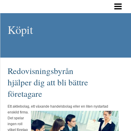
HEM
Köpit
Redovisningsbyrån
hjälper dig att bli bättre
företagare
Ett aktiebolag, ett växande handel
sbolag eller en liten nystartad
enskild firma.
Det spelar
ingen roll
vilket företag