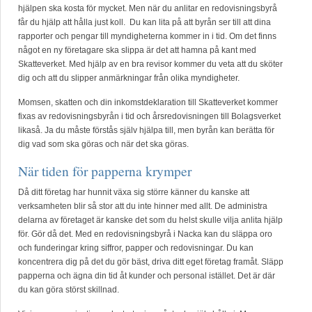
hjälpen ska kosta för mycket. Men när du anlitar en redovisningsbyrå
får du hjälp att hålla just koll. Du kan lita på att byrån ser till att dina
rapporter och pengar till myndigheterna kommer in i tid. Om det finns
något en ny företagare ska slippa är det att hamna på kant med
Skatteverket. Med hjälp av en bra revisor kommer du veta att du sköter
dig och att du slipper anmärkningar från olika myndigheter.
Momsen, skatten och din inkomstdeklaration till Skatteverket kommer
fixas av redovisningsbyrån i tid och årsredovisningen till Bolagsverket
likaså. Ja du måste förstås själv hjälpa till, men byrån kan berätta för
dig vad som ska göras och när det ska göras.
När tiden för papperna krymper
Då ditt företag har hunnit växa sig större känner du kanske att
verksamheten blir så stor att du inte hinner med allt. De administra
delarna av företaget är kanske det som du helst skulle vilja anlita hjälp
för. Gör då det. Med en redovisningsbyrå i Nacka kan du släppa oro
och funderingar kring siffror, papper och redovisningar. Du kan
koncentrera dig på det du gör bäst, driva ditt eget företag framåt. Släpp
papperna och ägna din tid åt kunder och personal istället. Det är där
du kan göra störst skillnad.