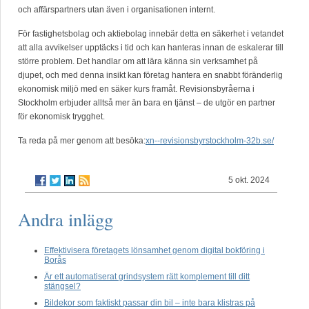
och affärspartners utan även i organisationen internt.
För fastighetsbolag och aktiebolag innebär detta en säkerhet i vetandet
att alla avvikelser upptäcks i tid och kan hanteras innan de eskalerar till
större problem. Det handlar om att lära känna sin verksamhet på
djupet, och med denna insikt kan företag hantera en snabbt föränderlig
ekonomisk miljö med en säker kurs framåt. Revisionsbyråerna i
Stockholm erbjuder alltså mer än bara en tjänst – de utgör en partner
för ekonomisk trygghet.
Ta reda på mer genom att besöka:
xn--revisionsbyrstockholm-32b.se/
5 okt. 2024
Andra inlägg
Effektivisera företagets lönsamhet genom digital bokföring i
Borås
Är ett automatiserat grindsystem rätt komplement till ditt
stängsel?
Bildekor som faktiskt passar din bil – inte bara klistras på