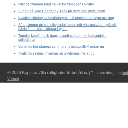
Miljöcertifierade materialval för framtidens skyltar
Sugen på Yale Doorman? Tänk på detta före installation
Kvalitetssäkring av bokföringen – så undviker du dyra misstag
Så optimerar du solcellsproduktionen när västkustvädret gör sitt
bästa för att sätta käppar i hjulet
Termisk komfort och dagsljusoptimering med horisontella
solskärmar
Varför du bör planera sommarens grupputflykt redan nu
Tvättprocessens inverkan på textilernas livslängd
© 2026 Kopit.se. Alla rättigheter förbehållna.
| Template design by
And
Viklund