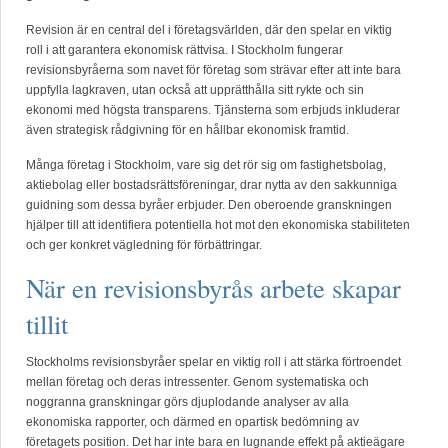
Revision är en central del i företagsvärlden, där den spelar en viktig
roll i att garantera ekonomisk rättvisa. I Stockholm fungerar
revisionsbyråerna som navet för företag som strävar efter att inte bara
uppfylla lagkraven, utan också att upprätthålla sitt rykte och sin
ekonomi med högsta transparens. Tjänsterna som erbjuds inkluderar
även strategisk rådgivning för en hållbar ekonomisk framtid.
Många företag i Stockholm, vare sig det rör sig om fastighetsbolag,
aktiebolag eller bostadsrättsföreningar, drar nytta av den sakkunniga
guidning som dessa byråer erbjuder. Den oberoende granskningen
hjälper till att identifiera potentiella hot mot den ekonomiska stabiliteten
och ger konkret vägledning för förbättringar.
När en revisionsbyrås arbete skapar
tillit
Stockholms revisionsbyråer spelar en viktig roll i att stärka förtroendet
mellan företag och deras intressenter. Genom systematiska och
noggranna granskningar görs djuplodande analyser av alla
ekonomiska rapporter, och därmed en opartisk bedömning av
företagets position. Det har inte bara en lugnande effekt på aktieägare