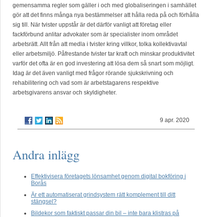
gemensamma regler som gäller i och med globaliseringen i samhället
gör att det finns många nya bestämmelser att hålla reda på och förhålla
sig till. När tvister uppstår är det därför vanligt att företag eller
fackförbund anlitar advokater som är specialister inom området
arbetsrätt. Allt från att medla i tvister kring villkor, tolka kollektivavtal
eller arbetsmiljö. Påfrestande tvister tar kraft och minskar produktivitet
varför det ofta är en god investering att lösa dem så snart som möjligt.
Idag är det även vanligt med frågor rörande sjukskrivning och
rehabilitering och vad som är arbetstagarens respektive
arbetsgivarens ansvar och skyldigheter.
9 apr. 2020
Andra inlägg
Effektivisera företagets lönsamhet genom digital bokföring i
Borås
Är ett automatiserat grindsystem rätt komplement till ditt
stängsel?
Bildekor som faktiskt passar din bil – inte bara klistras på