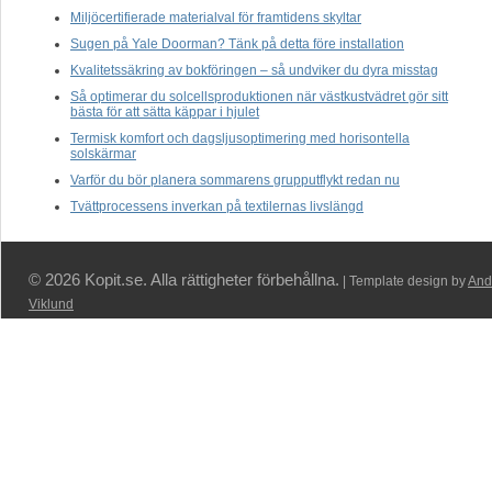
Miljöcertifierade materialval för framtidens skyltar
Sugen på Yale Doorman? Tänk på detta före installation
Kvalitetssäkring av bokföringen – så undviker du dyra misstag
Så optimerar du solcellsproduktionen när västkustvädret gör sitt
bästa för att sätta käppar i hjulet
Termisk komfort och dagsljusoptimering med horisontella
solskärmar
Varför du bör planera sommarens grupputflykt redan nu
Tvättprocessens inverkan på textilernas livslängd
© 2026 Kopit.se. Alla rättigheter förbehållna.
| Template design by
And
Viklund