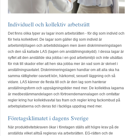
Individuell och kollektiv arbetsrätt
Det finns olika typer av lagar inom arbetsrätten - för dig som individ och
för hela kollektivet. De lagar som gäller dig som individ är
arbetsmiljölagen och arbetstidslagen men även diskrimineringslagen
och den så kallade LAS (lagen om anställningsskydd). I dessa lagar är
syftet att den anställde ska jobba i en god arbetsmiljö och inte utsättas
för risk till skador eller att hen ska jobba mer än vad som är skrivet i
anställningsavtalet. Diskrimineringslagen handlar om att alla ska ha
samma rättigheter oavsett kön, härkomst, sexuell läggning och så
vidare. LAS känner de flesta till och är den lag som hanterar
anställningsform och uppsägningstider med mer. De kollektiva lagarna
är medbestämmandelagen och förtroendemannalagen och omfattar
regler kring hur kollektivavtal tas fram och regler kring fackombud på
arbetsplatserna och deras tid i fackliga uppdrag med mer.
Företagsklimatet i dagens Sverige
När produktivitetskraven ökar i företagen ställs allt högre krav på de
anställda vilket alltså regleras via arbetsrätten. EG-rätten och de