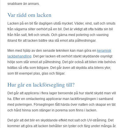
snabbare än annars.
Var rädd om lacken
Lacken på en bil får dagligen utstå mycket. Väder, vind, salt och smuts
från vägarna sliter oerhört på en bil. Det är viktigt att ofta tvätta sin bil
från från salt, fett och smuts. Och gärna med polering och vaxning
ibland för att lacken bättre ska stå emot alla påfrestningar.
Men med hjälp av den senaste tekniken kan man göra en
keramisk
lackbehandling
. Det ger lacken ett oerhört starkt skyddande osynligt
hölje som står emot all påfrestning. Det gör också att bilen inte behövs
tvättas så ofta som tidigare. Det går även att skydda alla bilens ytor,
som till exempel plas, glas och fälgar.
Hur går en lackförsegling till?
Det går att applicera i flera lager beroende på hur starkt skydd man vill
ha. Efter en omlackering applicerar man lackförseglingen i samband
med poleringen. Förseglingen fått härda över natten och skapar en tät
och hård hinna som stänger in porerna som finns i lacken.
Det gör att det blir en skyddande effekt mot salt och UV-strålning. Det
kommer att göra att lacken behåller sin lyster och färg under många år.