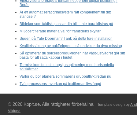
Effektivisera företagets lönsamhet genom digital bokföring i
Borås
Är ett automatiserat grindsystem rätt komplement till ditt
stängsel?
Bildekor som faktiskt passar din bil – inte bara klistras på
Miljöcertifierade materialval för framtidens skyltar
Sugen på Yale Doorman? Tänk på detta före installation
Kvalitetssäkring av bokföringen – så undviker du dyra misstag
Så optimerar du solcellsproduktionen när västkustvädret gör sitt
bästa för att sätta käppar i hjulet
Termisk komfort och dagsljusoptimering med horisontella
solskärmar
Varför du bör planera sommarens grupputflykt redan nu
Tvättprocessens inverkan på textilernas livslängd
© 2026 Kopit.se. Alla rättigheter förbehållna.
| Template design by
And
Viklund