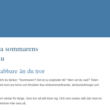
era sommarens
nu
bbare än du tror
 Och du tänker: "Sommaren? Det är ju evigheter dit." Men vet du vad? Tiden
r runt som yra höns och försöker fixa midsommarfirande, skolavslutningar och
om väntar för länge. Som tror att allt löser sig. Och som sedan står där med en
ehöver inte vara så.