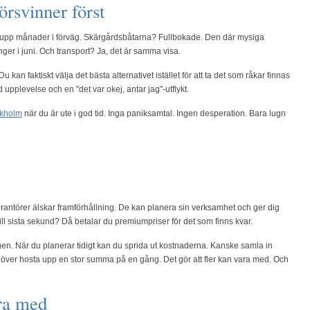
örsvinner först
s upp månader i förväg. Skärgårdsbåtarna? Fullbokade. Den där mysiga
ger i juni. Och transport? Ja, det är samma visa.
u kan faktiskt välja det bästa alternativet istället för att ta det som råkar finnas
upplevelse och en "det var okej, antar jag"-utflykt.
ckholm
när du är ute i god tid. Inga paniksamtal. Ingen desperation. Bara lugn
verantörer älskar framförhållning. De kan planera sin verksamhet och ger dig
till sista sekund? Då betalar du premiumpriser för det som finns kvar.
en. När du planerar tidigt kan du sprida ut kostnaderna. Kanske samla in
ehöver hosta upp en stor summa på en gång. Det gör att fler kan vara med. Och
ara med