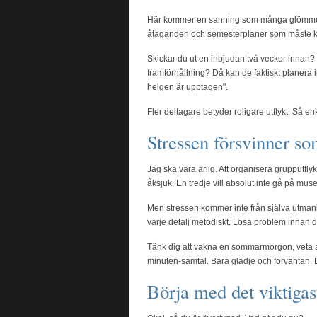
Här kommer en sanning som många glömmer. 
åtaganden och semesterplaner som måste k
Skickar du ut en inbjudan två veckor innan?
framförhållning? Då kan de faktiskt planera i
helgen är upptagen".
Fler deltagare betyder roligare utflykt. Så enk
Stressen försvinner 
Jag ska vara ärlig. Att organisera grupputfly
åksjuk. En tredje vill absolut inte gå på mus
Men stressen kommer inte från själva utman
varje detalj metodiskt. Lösa problem innan de
Tänk dig att vakna en sommarmorgon, veta att
minuten-samtal. Bara glädje och förväntan. D
Börja med det viktigast