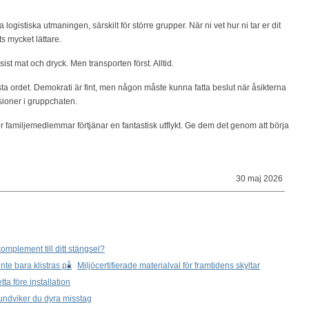
logistiska utmaningen, särskilt för större grupper. När ni vet hur ni tar er dit
s mycket lättare.
ist mat och dryck. Men transporten först. Alltid.
sta ordet. Demokrati är fint, men någon måste kunna fatta beslut när åsikterna
sioner i gruppchaten.
 familjemedlemmar förtjänar en fantastisk utflykt. Ge dem det genom att börja
30 maj 2026
komplement till ditt stängsel?
inte bara klistras på
Miljöcertifierade materialval för framtidens skyltar
a före installation
 undviker du dyra misstag