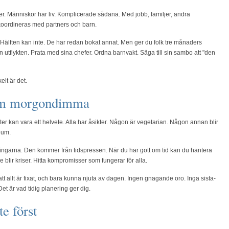
Människor har liv. Komplicerade sådana. Med jobb, familjer, andra
oordineras med partners och barn.
 Hälften kan inte. De har redan bokat annat. Men ger du folk tre månaders
n utflykten. Prata med sina chefer. Ordna barnvakt. Säga till sin sambo att "den
elt är det.
som morgondimma
kter kan vara ett helvete. Alla har åsikter. Någon är vegetarian. Någon annan blir
eum.
ingarna. Den kommer från tidspressen. När du har gott om tid kan du hantera
 blir kriser. Hitta kompromisser som fungerar för alla.
 allt är fixat, och bara kunna njuta av dagen. Ingen gnagande oro. Inga sista-
et är vad tidig planering ger dig.
e först