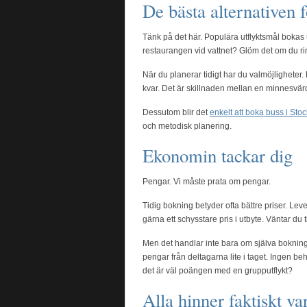
De bästa alternativen f
Tänk på det här. Populära utflyktsmål boka
restaurangen vid vattnet? Glöm det om du rin
När du planerar tidigt har du valmöjligheter. D
kvar. Det är skillnaden mellan en minnesvärd 
Dessutom blir det
enkelt att boka buss i Sto
och metodisk planering.
Ekonomin tackar dig
Pengar. Vi måste prata om pengar.
Tidig bokning betyder ofta bättre priser. Le
gärna ett schysstare pris i utbyte. Väntar du 
Men det handlar inte bara om själva bokning
pengar från deltagarna lite i taget. Ingen b
det är väl poängen med en grupputflykt?
Alla hinner faktiskt v