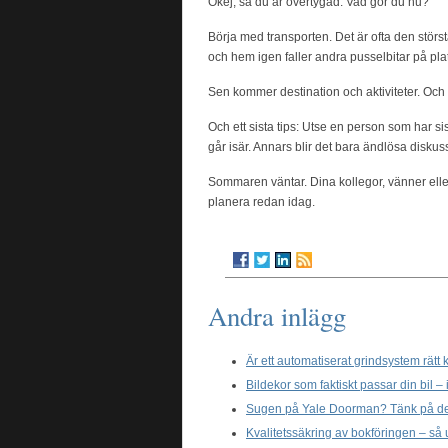
Okej, så du är övertygad. Vad gör du nu?
Börja med transporten. Det är ofta den största 
och hem igen faller andra pusselbitar på plat
Sen kommer destination och aktiviteter. Och s
Och ett sista tips: Utse en person som har si
går isär. Annars blir det bara ändlösa diskus
Sommaren väntar. Dina kollegor, vänner eller
planera redan idag.
Andra inlägg
Är ett automatiserat grindsystem rätt 
Bildekor som faktiskt passar din bil – 
Sugen på Yale Doorman? Tänk på dett
Kvalitetssäkring av bokföringen – så