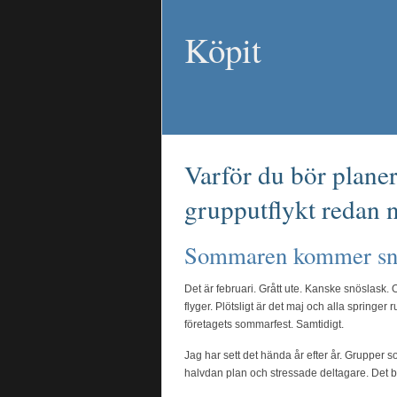
Köpit
Varför du bör plan
grupputflykt redan 
Sommaren kommer sna
Det är februari. Grått ute. Kanske snöslask.
flyger. Plötsligt är det maj och alla springe
företagets sommarfest. Samtidigt.
Jag har sett det hända år efter år. Grupper s
halvdan plan och stressade deltagare. Det b