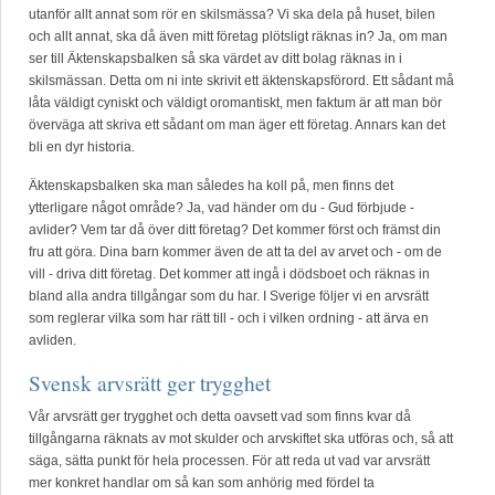
utanför allt annat som rör en skilsmässa? Vi ska dela på huset, bilen
och allt annat, ska då även mitt företag plötsligt räknas in? Ja, om man
ser till Äktenskapsbalken så ska värdet av ditt bolag räknas in i
skilsmässan. Detta om ni inte skrivit ett äktenskapsförord. Ett sådant må
låta väldigt cyniskt och väldigt oromantiskt, men faktum är att man bör
överväga att skriva ett sådant om man äger ett företag. Annars kan det
bli en dyr historia.
Äktenskapsbalken ska man således ha koll på, men finns det
ytterligare något område? Ja, vad händer om du - Gud förbjude -
avlider? Vem tar då över ditt företag? Det kommer först och främst din
fru att göra. Dina barn kommer även de att ta del av arvet och - om de
vill - driva ditt företag. Det kommer att ingå i dödsboet och räknas in
bland alla andra tillgångar som du har. I Sverige följer vi en arvsrätt
som reglerar vilka som har rätt till - och i vilken ordning - att ärva en
avliden.
Svensk arvsrätt ger trygghet
Vår arvsrätt ger trygghet och detta oavsett vad som finns kvar då
tillgångarna räknats av mot skulder och arvskiftet ska utföras och, så att
säga, sätta punkt för hela processen. För att reda ut vad var arvsrätt
mer konkret handlar om så kan som anhörig med fördel ta