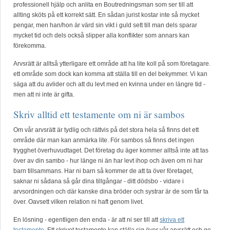
professionell hjälp och anlita en Boutredningsman som ser till att
allting sköts på ett korrekt sätt. En sådan jurist kostar inte så mycket
pengar, men han/hon är värd sin vikt i guld sett till man dels sparar
mycket tid och dels också slipper alla konflikter som annars kan
förekomma.
Arvsrätt är alltså ytterligare ett område att ha lite koll på som företagare.
ett område som dock kan komma att ställa till en del bekymmer. Vi kan
säga att du avlider och att du levt med en kvinna under en längre tid -
men att ni inte är gifta.
Skriv alltid ett testamente om ni är sambos
Om vår arvsrätt är tydlig och rättvis på det stora hela så finns det ett
område där man kan anmärka lite. För sambos så finns det ingen
trygghet överhuvudtaget. Det företag du äger kommer alltså inte att tas
över av din sambo - hur länge ni än har levt ihop och även om ni har
barn tillsammans. Har ni barn så kommer de att ta över företaget,
saknar ni sådana så går dina tillgångar - ditt dödsbo - vidare i
arvsordningen och där kanske dina bröder och systrar är de som får ta
över. Oavsett vilken relation ni haft genom livet.
En lösning - egentligen den enda - är att ni ser till att
skriva ett