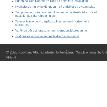
Sugen på Yale Doorman? Tänk på detta före installation
Kvalitetssäkring av bokföringen – så undviker du dyra misstag
Så optimerar du solcellsproduktionen när västkustvädret gör sitt
bästa för att sätta käppar i hjulet
Termisk komfort och dagsljusoptimering med horisontella
solskärmar
Varför du bör planera sommarens grupputflykt redan nu
Tvättprocessens inverkan på textilernas livslängd
© 2026 Kopit.se. Alla rättigheter förbehållna.
| Template design by
And
Viklund