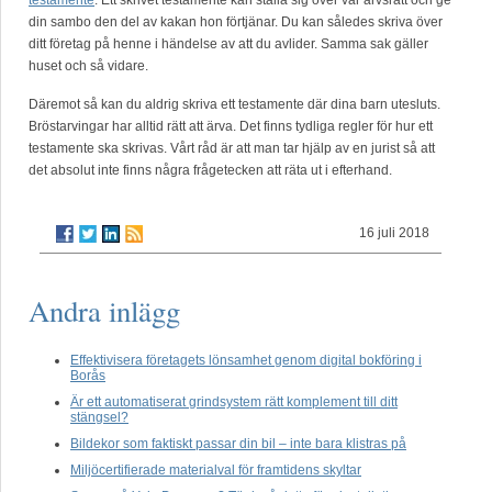
testamente
. Ett skrivet testamente kan ställa sig över vår arvsrätt och ge
din sambo den del av kakan hon förtjänar. Du kan således skriva över
ditt företag på henne i händelse av att du avlider. Samma sak gäller
huset och så vidare.
Däremot så kan du aldrig skriva ett testamente där dina barn utesluts.
Bröstarvingar har alltid rätt att ärva. Det finns tydliga regler för hur ett
testamente ska skrivas. Vårt råd är att man tar hjälp av en jurist så att
det absolut inte finns några frågetecken att räta ut i efterhand.
16 juli 2018
Andra inlägg
Effektivisera företagets lönsamhet genom digital bokföring i
Borås
Är ett automatiserat grindsystem rätt komplement till ditt
stängsel?
Bildekor som faktiskt passar din bil – inte bara klistras på
Miljöcertifierade materialval för framtidens skyltar